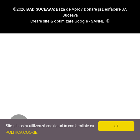
©
2026
BAD SUCEAVA
: Baza de Aprovizionare și Desfacere SA
Suceava
Creare site & optimizare Google -
SANNET®
Site-ul nostru utilizează cookie-uri în conformitate cu
ok
POLITICA COOKIE