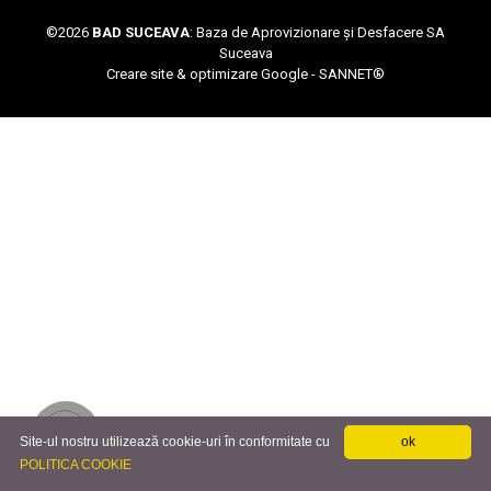
©
2026
BAD SUCEAVA
: Baza de Aprovizionare și Desfacere SA
Suceava
Creare site & optimizare Google -
SANNET®
Site-ul nostru utilizează cookie-uri în conformitate cu
ok
POLITICA COOKIE