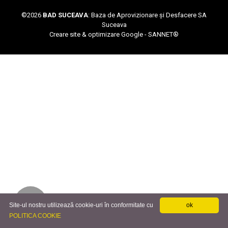
©
2026
BAD SUCEAVA
: Baza de Aprovizionare și Desfacere SA
Suceava
Creare site & optimizare Google -
SANNET®
Site-ul nostru utilizează cookie-uri în conformitate cu
ok
POLITICA COOKIE