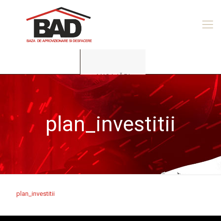
ANGAJĂRI
plan_investitii
plan_investitii