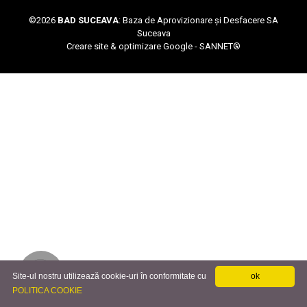
©
2026
BAD SUCEAVA
: Baza de Aprovizionare și Desfacere SA
Suceava
Creare site & optimizare Google -
SANNET®
Site-ul nostru utilizează cookie-uri în conformitate cu
ok
POLITICA COOKIE