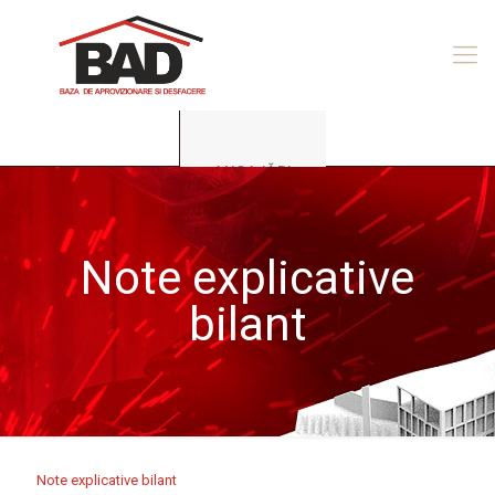
ANGAJĂRI
Note explicative
bilant
Note explicative bilant