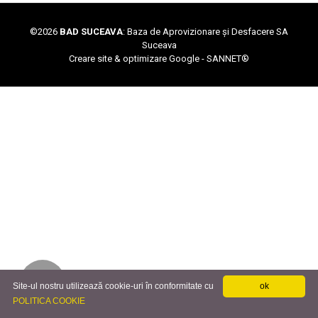
©
2026
BAD SUCEAVA
: Baza de Aprovizionare și Desfacere SA
Suceava
Creare site & optimizare Google -
SANNET®
Site-ul nostru utilizează cookie-uri în conformitate cu
ok
POLITICA COOKIE