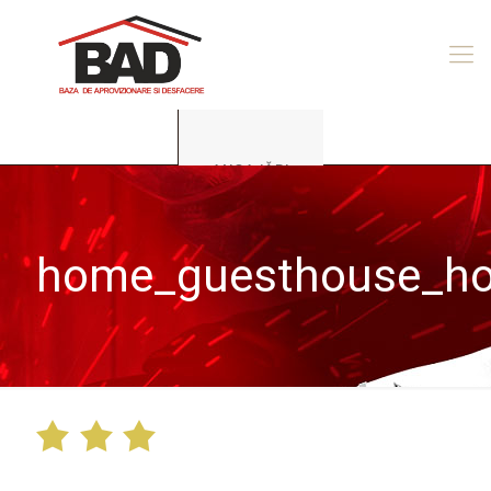
ANGAJĂRI
home_guesthouse_ho