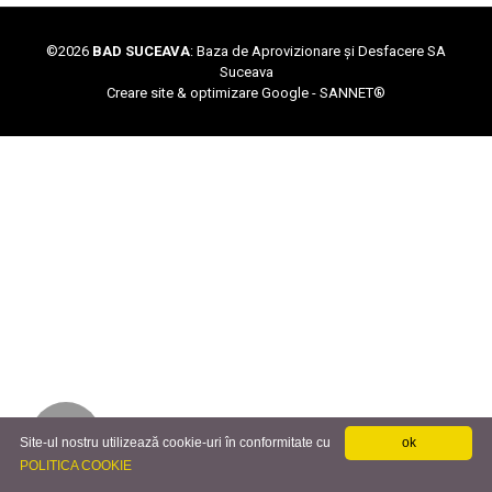
©
2026
BAD SUCEAVA
: Baza de Aprovizionare și Desfacere SA
Suceava
Creare site & optimizare Google -
SANNET®
Site-ul nostru utilizează cookie-uri în conformitate cu
ok
POLITICA COOKIE