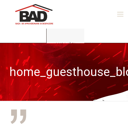
ANGAJĂRI
home_guesthouse_bl