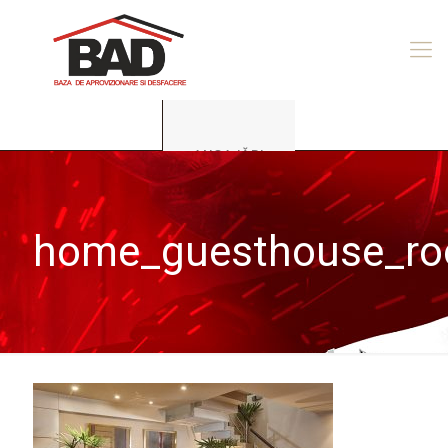
ANGAJĂRI
home_guesthouse_r